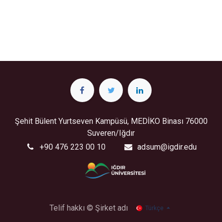
Şehit Bülent Yurtseven Kampüsü, MEDİKO Binası 76000
Suveren/Iğdır
+
90 476 223 00 10
a
dsum@igdir.edu
Telif hakkı © Şirket adı
Türkçe